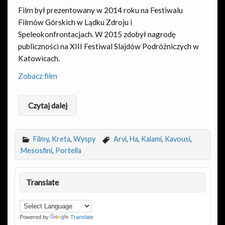
Film był prezentowany w 2014 roku na Festiwalu
Filmów Górskich w Lądku Zdroju i
Speleokonfrontacjach. W 2015 zdobył nagrodę
publiczności na XIII Festiwal Slajdów Podróżniczych w
Katowicach.
Zobacz film
Czytaj dalej
Filmy
,
Kreta
,
Wyspy
Arvi
,
Ha
,
Kalami
,
Kavousi
,
Mesosfini
,
Portella
Translate
Powered by
Translate