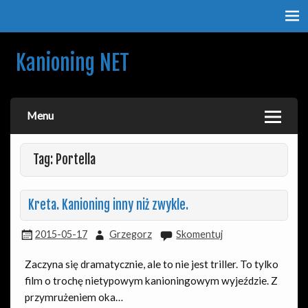
Kanioning NET
O kanionach, kanioningu i podróżach. Nie tylko dla
kanioningowców.
Menu
Tag: Portella
Kreta. Kanioning inny niż zwykle.
2015-05-17
Grzegorz
Skomentuj
Zaczyna się dramatycznie, ale to nie jest triller. To tylko
film o trochę nietypowym kanioningowym wyjeździe. Z
przymrużeniem oka…