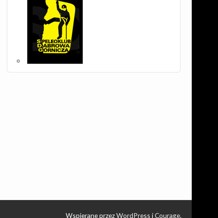
Wspierane przez
WordPress
i
Courage
.