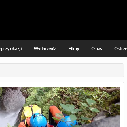
 tylko dla kanioningowców.
przy okazji
Wydarzenia
Filmy
O nas
Ostrze