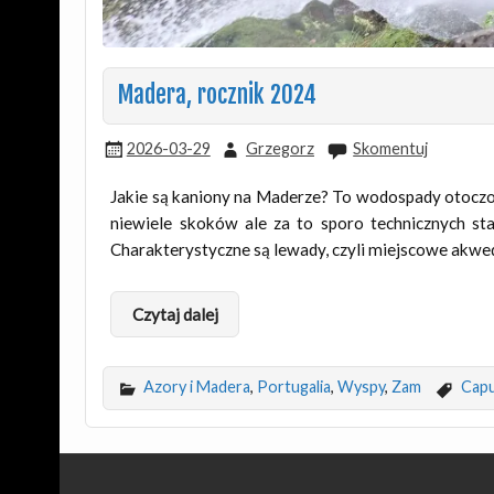
Madera, rocznik 2024
2026-03-29
Grzegorz
Skomentuj
Jakie są kaniony na Maderze? To wodospady otoczon
niewiele skoków ale za to sporo technicznych s
Charakterystyczne są lewady, czyli miejscowe akwe
Czytaj dalej
Azory i Madera
,
Portugalia
,
Wyspy
,
Zam
Capu