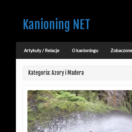
Kanioning NET
O kanionach, kanioningu i podróżach. Nie
Artykuły / Relacje
O kanioningu
Zobaczone 
Kategoria: Azory i Madera