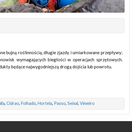
e bujną roślinnością, długie zjazdy i umiarkowane przepływy;
tanowisk wymagających biegłości w operacjach sprzętowych.
dukty będące najwygodniejszą drogą dojścia lub powrotu.
lla
,
Cidrao
,
Folhado
,
Hortela
,
Passo
,
Seixal
,
Vimeiro