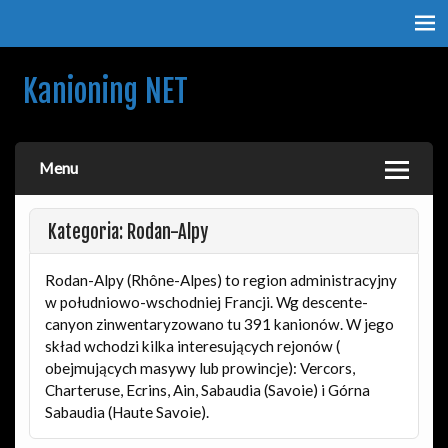
Kanioning NET
O kanionach, kanioningu i podróżach. Nie tylko dla
kanioningowców.
Menu
Kategoria: Rodan-Alpy
Rodan-Alpy (Rhône-Alpes) to region administracyjny
w południowo-wschodniej Francji. Wg descente-
canyon zinwentaryzowano tu 391 kanionów. W jego
skład wchodzi kilka interesujących rejonów (
obejmujących masywy lub prowincje): Vercors,
Charteruse, Ecrins, Ain, Sabaudia (Savoie) i Górna
Sabaudia (Haute Savoie).