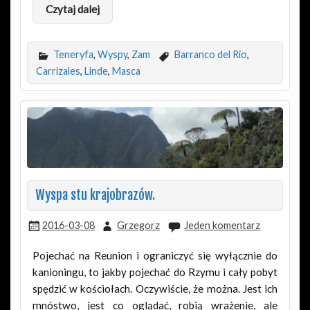
Czytaj dalej
Teneryfa
,
Wyspy
,
Zam
Barranco del Rio
,
Carrizales
,
Linde
,
Masca
Wyspa stu krajobrazów.
2016-03-08
Grzegorz
Jeden komentarz
Pojechać na Reunion i ograniczyć się wyłącznie do
kanioningu, to jakby pojechać do Rzymu i cały pobyt
spędzić w kościołach. Oczywiście, że można. Jest ich
mnóstwo, jest co oglądać, robią wrażenie, ale