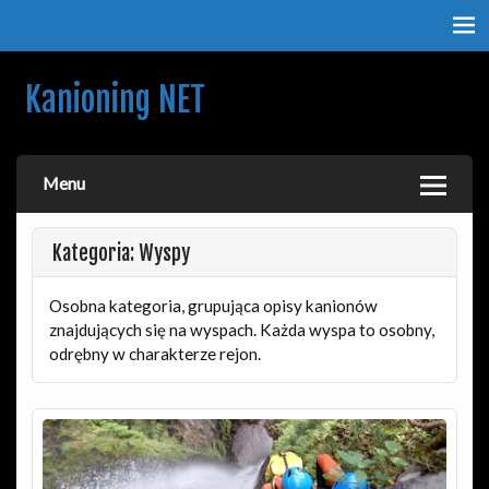
Kanioning NET
O kanionach, kanioningu i podróżach. Nie tylko dla
kanioningowców.
Menu
Kategoria: Wyspy
Osobna kategoria, grupująca opisy kanionów
znajdujących się na wyspach. Każda wyspa to osobny,
odrębny w charakterze rejon.