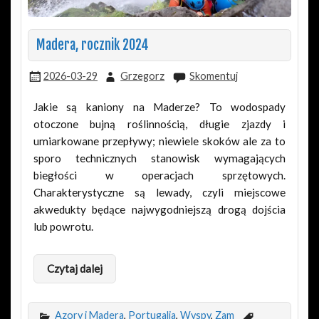
Madera, rocznik 2024
2026-03-29
Grzegorz
Skomentuj
Jakie są kaniony na Maderze? To wodospady
otoczone bujną roślinnością, długie zjazdy i
umiarkowane przepływy; niewiele skoków ale za to
sporo technicznych stanowisk wymagających
biegłości w operacjach sprzętowych.
Charakterystyczne są lewady, czyli miejscowe
akwedukty będące najwygodniejszą drogą dojścia
lub powrotu.
Czytaj dalej
Azory i Madera
,
Portugalia
,
Wyspy
,
Zam