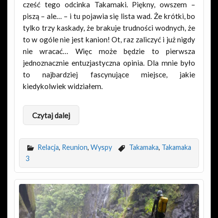
cześć tego odcinka Takamaki. Piękny, owszem –
piszą – ale… – i tu pojawia się lista wad. Że krótki, bo
tylko trzy kaskady, że brakuje trudności wodnych, że
to w ogóle nie jest kanion! Ot, raz zaliczyć i już nigdy
nie wracać… Więc może będzie to pierwsza
jednoznacznie entuzjastyczna opinia. Dla mnie było
to najbardziej fascynujące miejsce, jakie
kiedykolwiek widziałem.
Czytaj dalej
Relacja
,
Reunion
,
Wyspy
Takamaka
,
Takamaka
3