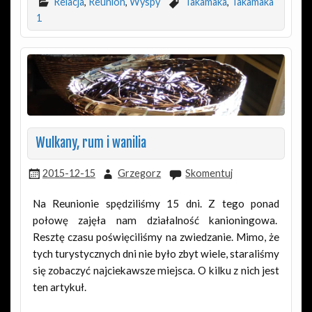
Relacja
,
Reunion
,
Wyspy
Takamaka
,
Takamaka
1
Wulkany, rum i wanilia
2015-12-15
Grzegorz
Skomentuj
Na Reunionie spędziliśmy 15 dni. Z tego ponad
połowę zajęła nam działalność kanioningowa.
Resztę czasu poświęciliśmy na zwiedzanie. Mimo, że
tych turystycznych dni nie było zbyt wiele, staraliśmy
się zobaczyć najciekawsze miejsca. O kilku z nich jest
ten artykuł.