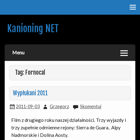
Kanioning NET
O kanionach, kanioningu i podróżach. Nie tylko dla
kanioningowców.
Menu
Tag: Fornocal
Wypłukani 2011
2011-09-03
Grzegorz
Skomentuj
Film z drugiego roku naszej działalności. Trzy wyjazdy i
trzy zupełnie odmienne rejony: Sierra de Guara, Alpy
Nadmorskie i Dolina Aosty.