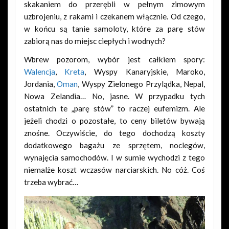
skakaniem do przerębli w pełnym zimowym
uzbrojeniu, z rakami i czekanem włącznie. Od czego,
w końcu są tanie samoloty, które za parę stów
zabiorą nas do miejsc ciepłych i wodnych?
Wbrew pozorom, wybór jest całkiem spory:
Walencja
,
Kreta
, Wyspy Kanaryjskie, Maroko,
Jordania,
Oman
, Wyspy Zielonego Przylądka, Nepal,
Nowa Zelandia… No, jasne. W przypadku tych
ostatnich te „parę stów” to raczej eufemizm. Ale
jeżeli chodzi o pozostałe, to ceny biletów bywają
znośne. Oczywiście, do tego dochodzą koszty
dodatkowego bagażu ze sprzętem, noclegów,
wynajęcia samochodów. I w sumie wychodzi z tego
niemalże koszt wczasów narciarskich. No cóż. Coś
trzeba wybrać…