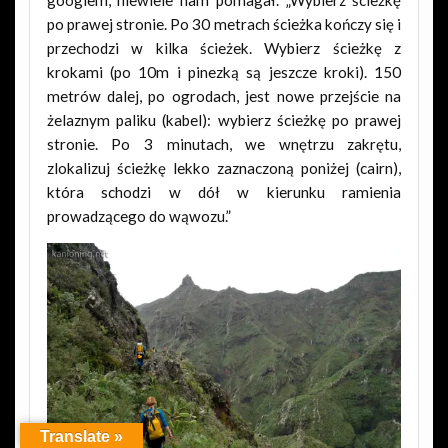
googlem, niewiele nam pomagał. „Wybierz ścieżkę
po prawej stronie. Po 30 metrach ścieżka kończy się i
przechodzi w kilka ścieżek. Wybierz ścieżkę z
krokami (po 10m i pinezką są jeszcze kroki). 150
metrów dalej, po ogrodach, jest nowe przejście na
żelaznym paliku (kabel): wybierz ścieżkę po prawej
stronie. Po 3 minutach, we wnętrzu zakrętu,
zlokalizuj ścieżkę lekko zaznaczoną poniżej (cairn),
która schodzi w dół w kierunku ramienia
prowadzącego do wąwozu.”
Translate »