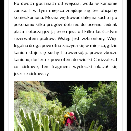
Po dwóch godzinach od wejścia, woda w kanionie
zanika. I w tym miejscu znajduje się też oficjalny
koniec kanionu. Można wędrować dalej na sucho i po
pokonaniu kilku progów dotrzeć do oceanu. Jednak
plaża i otaczający ją teren jest od kilku lat ścisłym
rezerwatem ptaków. Wstęp jest wzbroniony. Więc
legalna droga powrotna zaczyna się w miejscu, gdzie
kanion staje się suchy i trawersując prawe zbocze
kanionu, dociera z powrotem do wioski Carizzales. I
co ciekawe, ten fragment wycieczki okazał się
jeszcze ciekawszy.