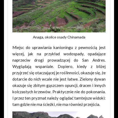
Anaga, okolice osady Chinamada
Miejsc do uprawiania kanioningu z pewnością jest
więcej, jak na przykład wodospady, opadające
naprzeciw drogi prowadzącej do San Andres.
Wyglądają wspaniale. Dopiero, kiedy z bliżej
przyjrzeć się otaczającej je roślinności, okazuje się, że
dotarcie do nich wcale nie jest łatwe. Zielony dywan
okazuje się zbitym gąszczem opuncji, dracen i innych
kolczastych krzewów. Praktycznie nie do pokonania.
I przez ten pryzmat należy oglądać tamtejsze widoki:
tam gdzie nie ma ścieżki, nie ma również przejścia.