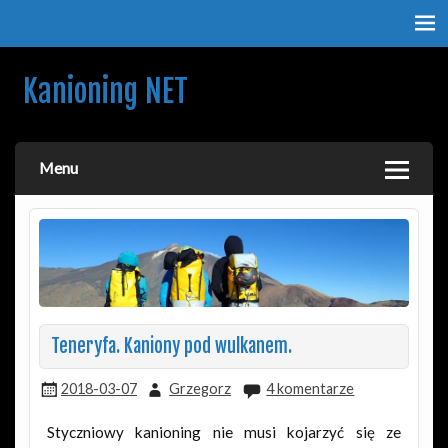
Kanioning NET
O kanionach, kanioningu i podróżach. Nie tylko dla
kanioningowców.
Menu
Teneryfa. Kaniony pod wulkanem.
2018-03-07
Grzegorz
4 komentarze
Styczniowy kanioning nie musi kojarzyć się ze