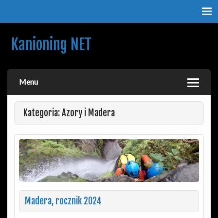
Kanioning NET
O kanionach, kanioningu i podróżach. Nie tylko dla
kanioningowców.
Menu
Kategoria: Azory i Madera
Madera, rocznik 2024