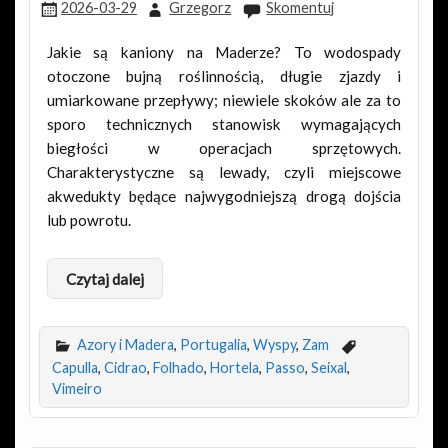
2026-03-29
Grzegorz
Skomentuj
Jakie są kaniony na Maderze? To wodospady
otoczone bujną roślinnością, długie zjazdy i
umiarkowane przepływy; niewiele skoków ale za to
sporo technicznych stanowisk wymagających
biegłości w operacjach sprzętowych.
Charakterystyczne są lewady, czyli miejscowe
akwedukty będące najwygodniejszą drogą dojścia
lub powrotu.
Czytaj dalej
Azory i Madera
,
Portugalia
,
Wyspy
,
Zam
Capulla
,
Cidrao
,
Folhado
,
Hortela
,
Passo
,
Seixal
,
Vimeiro